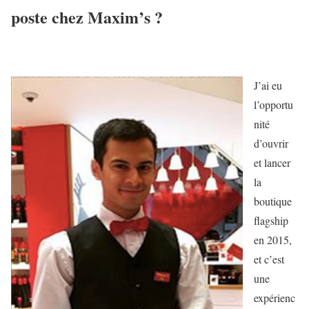
poste chez Maxim’s ?
J’ai eu
l’opportu
nité
d’ouvrir
et lancer
la
boutique
flagship
en 2015,
et c’est
une
expérienc