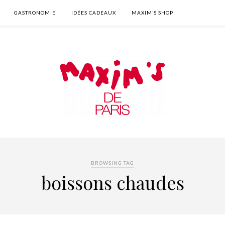
GASTRONOMIE
IDÉES CADEAUX
MAXIM’S SHOP
BROWSING TAG
boissons chaudes