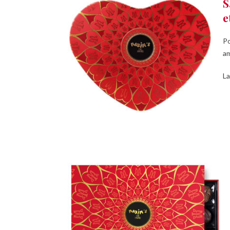
S
e
Po
am
La