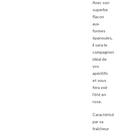
Avec son
superbe
flacon
aux
formes
épanouies,
il sera le
compagnon
idéal de
vos
apéritifs
et vous
fera voir
l’été en
rose.
Caractérisé
par sa
fraîcheur