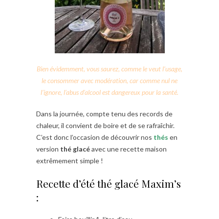
Bien évidemment, vous saurez, comme le veut l’usage,
le consommer avec modération, car comme nul ne
l’ignore, l’abus d’alcool est dangereux pour la santé.
Dans la journée, compte tenu des records de
chaleur, il convient de boire et de se rafraîchir.
C’est donc l’occasion de découvrir nos
thés
en
version
thé glacé
avec une recette maison
extrêmement simple !
Recette d’été thé glacé Maxim’s
: