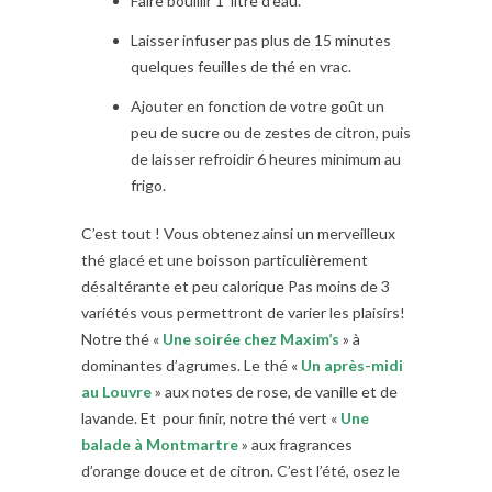
Faire bouillir 1 litre d’eau.
Laisser infuser pas plus de 15 minutes
quelques feuilles de thé en vrac.
Ajouter en fonction de votre goût un
peu de sucre ou de zestes de citron, puis
de laisser refroidir 6 heures minimum au
frigo.
C’est tout ! Vous obtenez ainsi un merveilleux
thé glacé et une boisson particulièrement
désaltérante et peu calorique Pas moins de 3
variétés vous permettront de varier les plaisirs!
Notre thé «
Une soirée chez Maxim’s
» à
dominantes d’agrumes. Le thé «
Un après-midi
au Louvre
» aux notes de rose, de vanille et de
lavande. Et pour finir, notre thé vert «
Une
balade à Montmartre
» aux fragrances
d’orange douce et de citron. C’est l’été, osez le