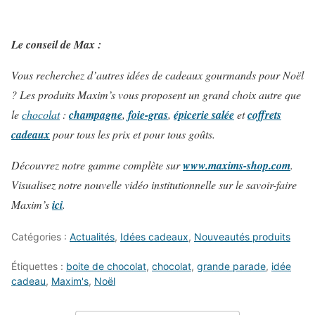
Le conseil de Max :
Vous recherchez d’autres idées de cadeaux gourmands pour Noël
? Les produits Maxim’s vous proposent un grand choix autre que
le
chocolat
:
champagne
,
foie-gras
,
épicerie salée
et
coffrets
cadeaux
pour tous les prix et pour tous goûts.
Découvrez notre gamme complète sur
www.maxims-shop.com
.
Visualisez notre nouvelle vidéo institutionnelle sur le savoir-faire
Maxim’s
ici
.
Catégories :
Actualités
,
Idées cadeaux
,
Nouveautés produits
Étiquettes :
boite de chocolat
,
chocolat
,
grande parade
,
idée
cadeau
,
Maxim's
,
Noël