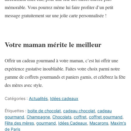
mémorable. Vous pourrez même lui faire profiter d’un petit
message gratuitement sur une jolie carte personnalisée !
Votre maman mérite le meilleur
Offrir un cadeau gourmand à votre maman, c’est lui offrir une
expérience gustative inoubliable. Faites votre choix parmi notre
gamme de coffrets gourmands et paniers garnis, et célébrez la fête
des mères avec style.
Catégories :
Actualités
,
Idées cadeaux
Étiquettes :
boite de chocolat
,
cadeau chocolat
,
cadeau
gourmand
,
Champagne
,
Chocolats
,
coffret
,
coffret gourmand
,
Fête des mères
,
gourmand
,
Idées Cadeaux
,
Macarons
,
Maxim's
de Paris