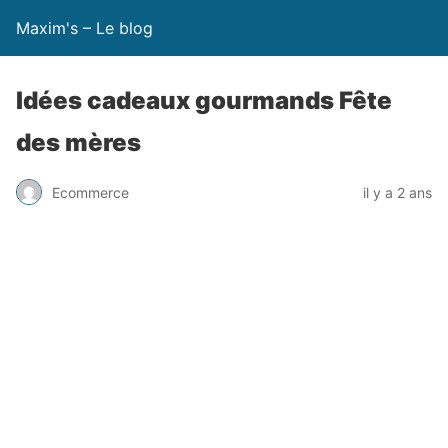
Maxim's – Le blog
Idées cadeaux gourmands Fête
des mères
Ecommerce
il y a 2 ans