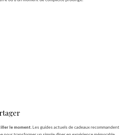
rtager
tiller le moment
. Les guides actuels de cadeaux recommandent
ée pour transformer un simple dîner en expérience mémorable.