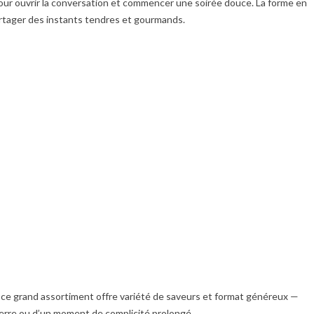
pour ouvrir la conversation et commencer une soirée douce. La forme en
partager des instants tendres et gourmands.
, ce grand assortiment offre variété de saveurs et format généreux —
erre ou d’un moment de complicité prolongé.