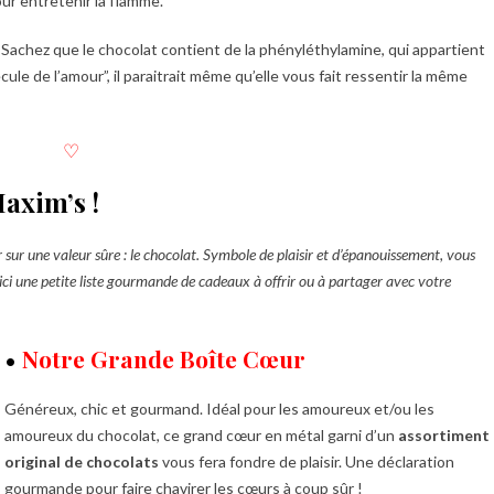
ur entretenir la flamme.
 Sachez que le chocolat contient de la phényléthylamine, qui appartient
cule de l’amour”, il paraitrait même qu’elle vous fait ressentir la même
♡
axim’s !
sur une valeur sûre : le chocolat. Symbole de plaisir et d’épanouissement, vous
ci une petite liste gourmande de cadeaux à offrir ou à partager avec votre
•
Notre Grande Boîte Cœur
Généreux, chic et gourmand. Idéal pour les amoureux et/ou les
amoureux du chocolat, ce grand cœur en métal garni d’un
assortiment
original de chocolats
vous fera fondre de plaisir. Une déclaration
gourmande pour faire chavirer les cœurs à coup sûr !