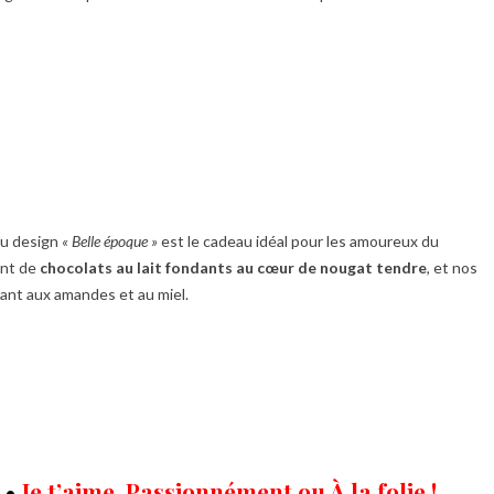
au design
« Belle époque »
est le cadeau idéal pour les amoureux du
ent de
chocolats au lait fondants au cœur de nougat tendre
, et nos
uant aux amandes et au miel.
•
Je t’aime
,
Passionnément
ou
À la folie
!