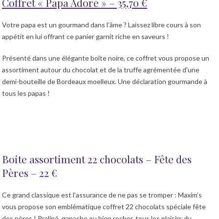
Coffret « Papa Adoré » – 35,70 €
Votre papa est un gourmand dans l’âme ? Laissez libre cours à son
appétit en lui offrant ce panier garnit riche en saveurs !
Présenté dans une élégante boîte noire, ce coffret vous propose un
assortiment autour du chocolat et de la truffe agrémentée d’une
demi-bouteille de Bordeaux moelleux. Une déclaration gourmande à
tous les papas !
Boite assortiment 22 chocolats – Fête des
Pères – 22 €
Ce grand classique est l’assurance de ne pas se tromper : Maxim’s
vous propose son emblématique coffret 22 chocolats spéciale fête
des pères ! Praliné, ganache ou bien rocher, tous les plaisirs du